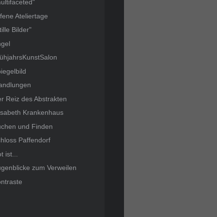
ultifaceted"
fene Ateliertage
tille Bilder"
gel
ühjahrsKunstSalon
iegelbild
andlungen
r Reiz des Abstrakten
isabeth Krankenhaus
chen und Finden
hloss Paffendorf
t ist...
genblicke zum Verweilen
ntraste