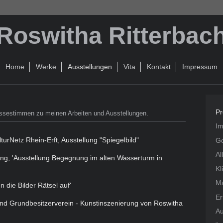
Roswitha Ritterbac
Home
Werke
Ausstellungen
Vita
Kontakt
Impressum
P
essestimmen zu meinen Arbeiten und Ausstellungen.
I
urNetz Rhein-Erft, Ausstellung "Spiegelbild"
Go
Al
ng, 'Ausstellung Begegnung im alten Wasserturm in
Kl
Ma
 die Bilder Rätsel auf'
Er
nd Grundbesitzerverein - Kunstinszenierung von Roswitha
Au