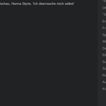
"m
schau, Hanna Styrie, 'Ich überrasche mich selbst'
Of
"S
En
Fr
Sp
W
De
El
Su
Sc
Ro
Au
Ko