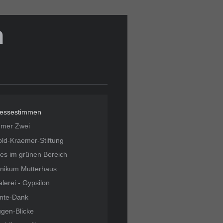
h
ressestimmen
mmer Zwei
ld-Kraemer-Stiftung
les im grünen Bereich
inikum Mutterhaus
lerei - Gypsilon
nte-Dank
gen-Blicke