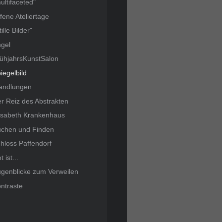
ultifaceted"
fene Ateliertage
tille Bilder"
gel
ühjahrsKunstSalon
iegelbild
andlungen
r Reiz des Abstrakten
isabeth Krankenhaus
chen und Finden
hloss Paffendorf
t ist...
genblicke zum Verweilen
ntraste