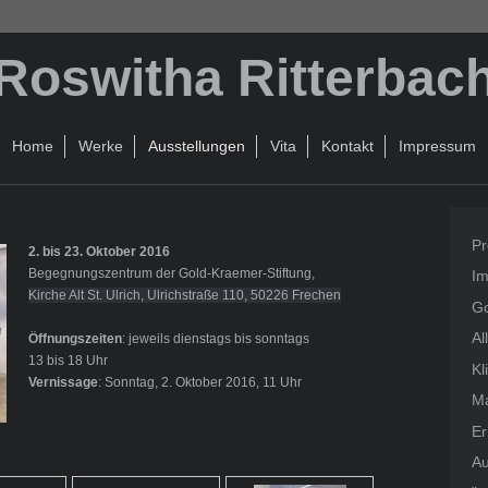
Roswitha Ritterbac
Home
Werke
Ausstellungen
Vita
Kontakt
Impressum
P
2. bis 23. Oktober 2016
Begegnungszentrum der Gold-Kraemer-Stiftung,
I
Kirche Alt St. Ulrich, Ulrichstraße 110, 50226 Frechen
Go
Al
Öffnungszeiten
: jeweils dienstags bis sonntags
13 bis 18 Uhr
Kl
Vernissage
:
Sonntag, 2. Oktober 2016, 11 Uhr
Ma
Er
Au