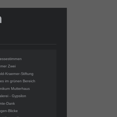
h
ressestimmen
mmer Zwei
ld-Kraemer-Stiftung
les im grünen Bereich
inikum Mutterhaus
lerei - Gypsilon
nte-Dank
gen-Blicke