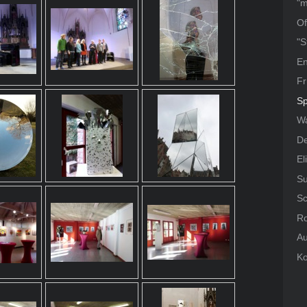
"m
Of
"S
En
Fr
Sp
W
De
El
Su
Sc
Ro
Au
Ko